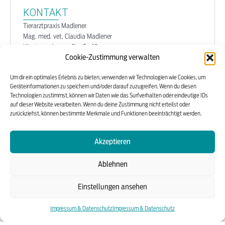
KONTAKT
Tierarztpraxis Madlener
Mag. med. vet. Claudia Madlener
Klosterneuburger Straße 65
Cookie-Zustimmung verwalten
1200 Wien
Tel:
+43 (0)1 332 41 19
Um dir ein optimales Erlebnis zu bieten, verwenden wir Technologien wie Cookies, um
office@madlener.vet
Geräteinformationen zu speichern und/oder darauf zuzugreifen. Wenn du diesen
https://www.madlener.vet
Technologien zustimmst, können wir Daten wie das Surfverhalten oder eindeutige IDs
auf dieser Website verarbeiten. Wenn du deine Zustimmung nicht erteilst oder
zurückziehst, können bestimmte Merkmale und Funktionen beeinträchtigt werden.
E-Mail schreiben
Akzeptieren
ÖFFNUNGSZEITEN
Ablehnen
Nur nach Terminvereinbarung
Einstellungen ansehen
Montag bis Freitag
10 bis 13 Uhr
Impressum & Datenschutz
Impressum & Datenschutz
17 bis 19 Uhr
Samstag