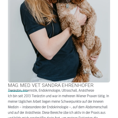
MAG. MED. VET. SANDRA EHRENHÖFER
Tierärztin, Internistik, Endokrinologie, Ultraschall, Anästhesie
Ich bin seit 2013 Tierärztin und war in mehreren Wiener Praxen tätig. In
meiner täglichen Arbeit liegen meine Schwerpunkte auf der Inneren
Medizin – insbesondere der Endokrinologie –, auf dem Abdomenschall
und auf der Anästhesie. Diese Bereiche übe ich aktiv in der Praxis aus