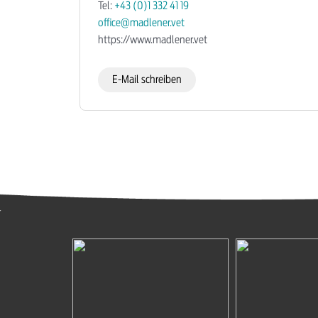
Tel:
+43 (0)1 332 41 19
office@madlener.vet
https://www.madlener.vet
E-Mail schreiben