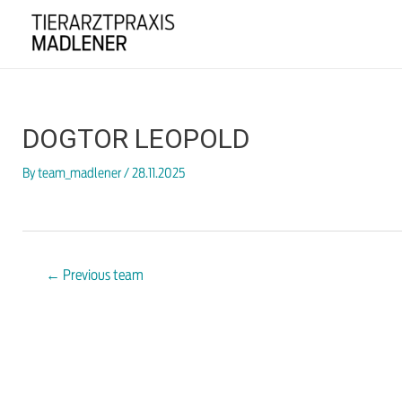
DOGTOR LEOPOLD
By
team_madlener
/
28.11.2025
←
Previous team